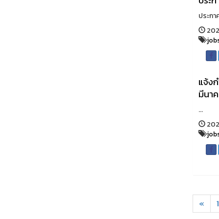
ประกา
ประกาศ
2022
job
แจ้งก
มีนา
...
202
job
«
1