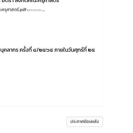
2 อัตรา สังกัดคณะครุศาสตร์
ะครุศาสตร์.pdf------- ...
ลากร ครั้งที่ ๔/๒๕๖๕ ภายในวันศุกร์ที่ ๒๕
ประกาศย้อนหลัง