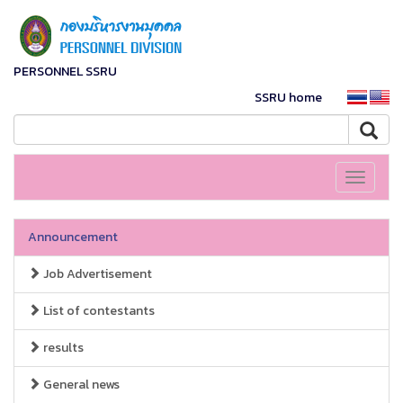
PERSONNEL SSRU
SSRU home
Toggle
navigati
Announcement
Job Advertisement
List of contestants
results
General news