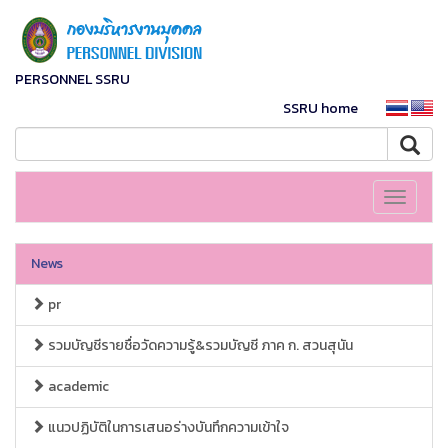
PERSONNEL SSRU
SSRU home
Toggle
navigati
News
pr
รวมบัญชีรายชื่อวัดความรู้&รวมบัญชี ภาค ก. สวนสุนัน
academic
แนวปฏิบัติในการเสนอร่างบันทึกความเข้าใจ