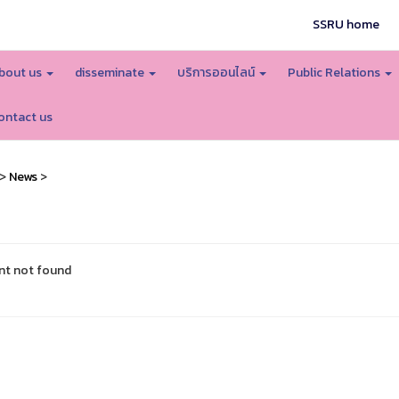
SSRU home
bout us
disseminate
บริการออนไลน์
Public Relations
ontact us
>
News
>
nt not found