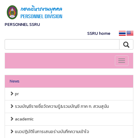
PERSONNEL SSRU
SSRU home
Toggle
navigati
News
pr
รวมบัญชีรายชื่อวัดความรู้&รวมบัญชี ภาค ก. สวนสุนัน
academic
แนวปฏิบัติในการเสนอร่างบันทึกความเข้าใจ