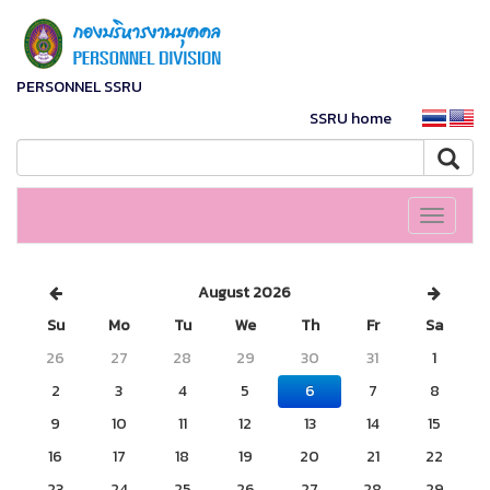
PERSONNEL SSRU
SSRU home
Toggle
navigati
August 2026
Su
Mo
Tu
We
Th
Fr
Sa
26
27
28
29
30
31
1
2
3
4
5
6
7
8
9
10
11
12
13
14
15
16
17
18
19
20
21
22
23
24
25
26
27
28
29