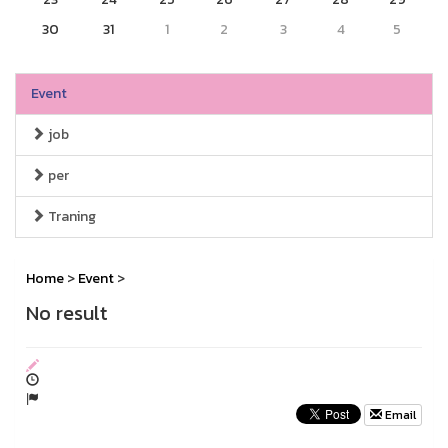
30
31
1
2
3
4
5
Event
job
per
Traning
Home
>
Event
>
No result
Email