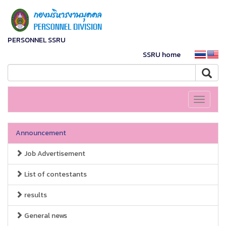
PERSONNEL SSRU
SSRU home
Toggle
navigati
Announcement
Job Advertisement
List of contestants
results
General news