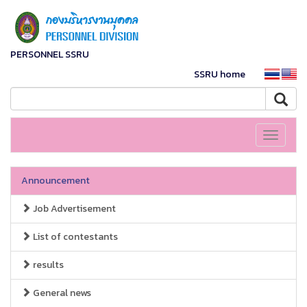
PERSONNEL SSRU
SSRU home
Toggle
navigati
Announcement
Job Advertisement
List of contestants
results
General news