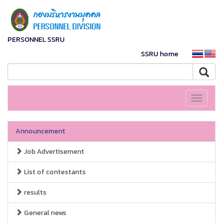
PERSONNEL SSRU
SSRU home
Toggle
navigati
Announcement
Job Advertisement
List of contestants
results
General news