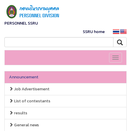
PERSONNEL SSRU
SSRU home
Toggle
navigati
Announcement
Job Advertisement
List of contestants
results
General news