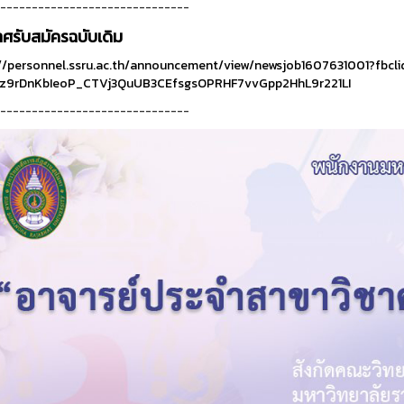
------------------------------
ศรับสมัครฉบับเดิม
//personnel.ssru.ac.th/announcement/view/newsjob1607631001?fbcli
z9rDnKbIeoP_CTVj3QuUB3CEfsgsOPRHF7vvGpp2HhL9r221LI
------------------------------