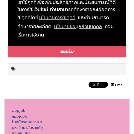
Email
appjob
appjobb
ใบสมัครสอบภาค ก.
มหาวิทยาลัยราชภัฏ
สวนสุนันทา