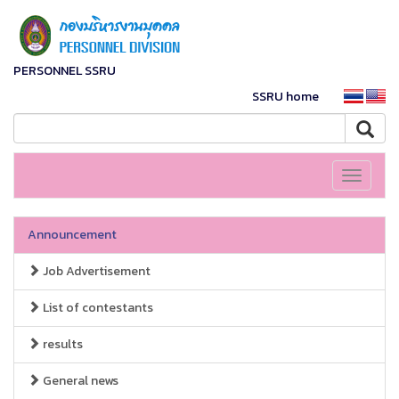
PERSONNEL SSRU
SSRU home
Toggle
navigati
Announcement
Job Advertisement
List of contestants
results
General news