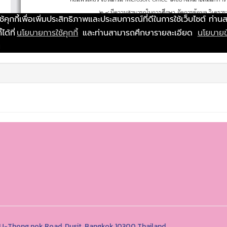
1 U-Thong nok Road, Dusit, Bangkok 10300 Thailand