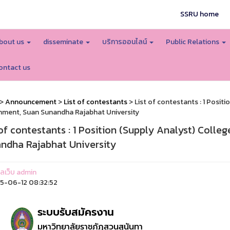
SSRU home
bout us
disseminate
บริการออนไลน์
Public Relations
ontact us
>
Announcement
>
List of contestants
> List of contestants : 1 Positi
ment, Suan Sunandha Rajabhat University
 of contestants : 1 Position (Supply Analyst) Colle
ndha Rajabhat University
แลเว็บ admin
5-06-12 08:32:52