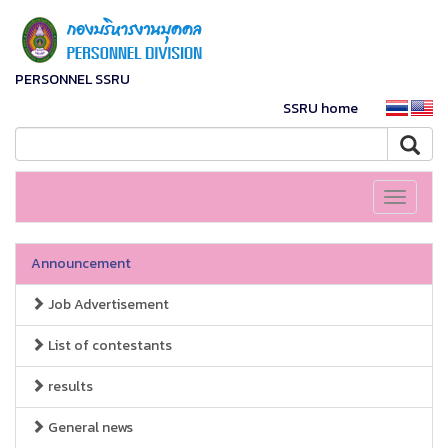
PERSONNEL SSRU
SSRU home
Toggle
navigati
Announcement
Job Advertisement
List of contestants
results
General news