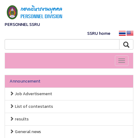
PERSONNEL SSRU
SSRU home
Toggle
navigati
Announcement
Job Advertisement
List of contestants
results
General news