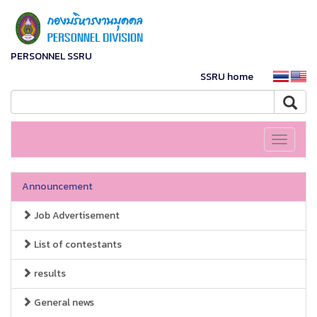
PERSONNEL SSRU
SSRU home
Toggle
navigati
Announcement
Job Advertisement
List of contestants
results
General news