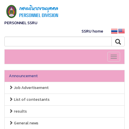
PERSONNEL SSRU
SSRU home
Toggle
navigati
Announcement
Job Advertisement
List of contestants
results
General news