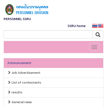
PERSONNEL SSRU
SSRU home
Toggle
navigati
Announcement
Job Advertisement
List of contestants
results
General news