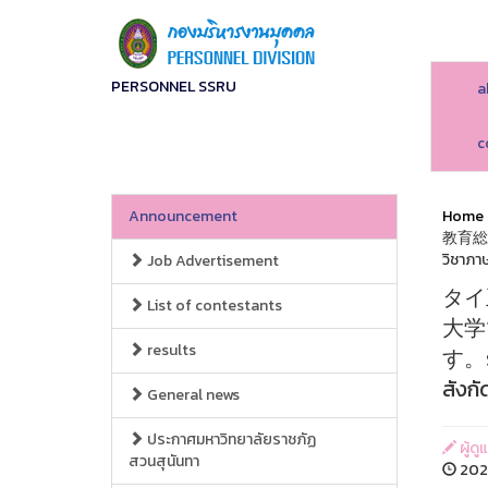
PERSONNEL SSRU
a
c
Announcement
Home
教育総
วิชาภาษ
Job Advertisement
タイ
List of contestants
大学
results
す。รับ
สังก
General news
ประกาศมหาวิทยาลัยราชภัฏ
ผู้ดู
สวนสุนันทา
2020