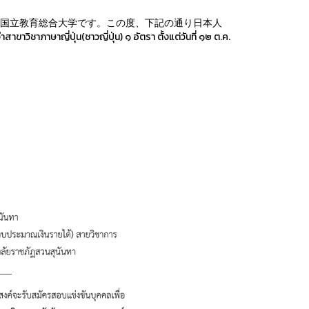
国立教育総合大学です。この度、下記の通り日本人
ุ่น(ชาวญี่ปุ่น) ๑ อัตรา ตั้งแต่วันที่ ๑๒ ต.ค.