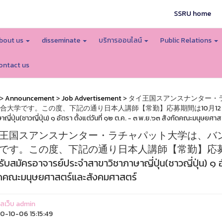
SSRU home
bout us
disseminate
บริการออนไลน์
Public Relations
ontact us
>
Announcement
>
Job Advertisement
> タイ王国スアンスナンター
合大学です。この度、下記の通り日本人講師【常勤】応募期間は10月12日から11月3
าญี่ปุ่น(ชาวญี่ปุ่น) ๑ อัตรา ตั้งแต่วันที่ ๑๒ ต.ค. - ๓ พ.ย.๖๓ สังกัดคณะมนุษย
王国スアンスナンター・ラチャパット大学は、バ
です。この度、下記の通り日本人講師【常勤】応募期間
สมัครอาจารย์ประจำสาขาวิชาภาษาญี่ปุ่น(ชาวญี่ปุ่น) ๑ อัต
ัดคณะมนุษยศาสตร์และสังคมศาสตร์
แลเว็บ admin
-10-06 15:15:49