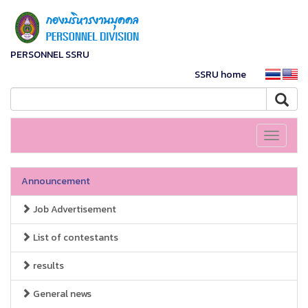
PERSONNEL SSRU
SSRU home
Toggle
navigati
Announcement
Job Advertisement
List of contestants
results
General news