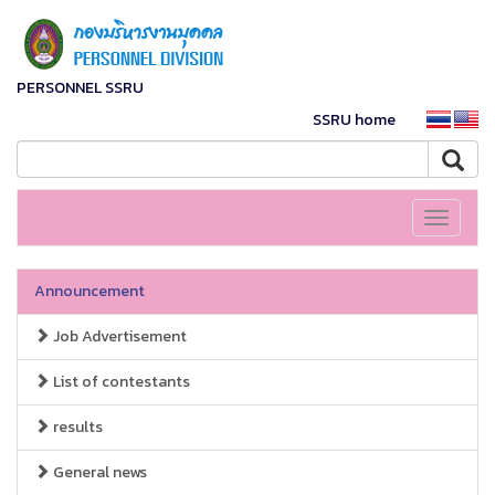
PERSONNEL SSRU
SSRU home
Toggle
navigati
Announcement
Job Advertisement
List of contestants
results
General news