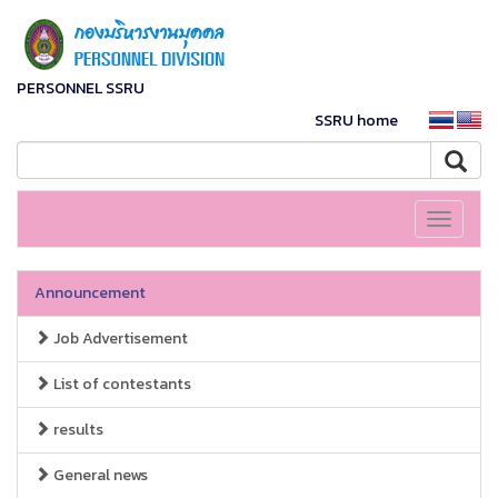
PERSONNEL SSRU
SSRU home
Toggle
navigati
Announcement
Job Advertisement
List of contestants
results
General news