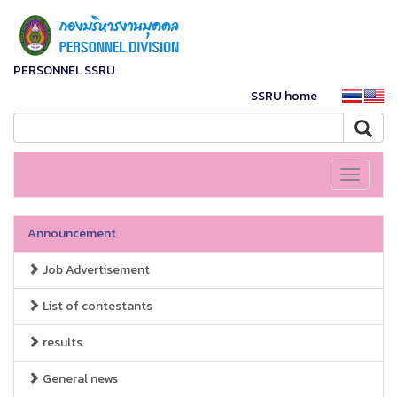
PERSONNEL SSRU
SSRU home
Toggle
navigati
Announcement
Job Advertisement
List of contestants
results
General news