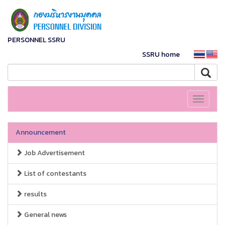
PERSONNEL SSRU
SSRU home
Toggle
navigati
Announcement
Job Advertisement
List of contestants
results
General news